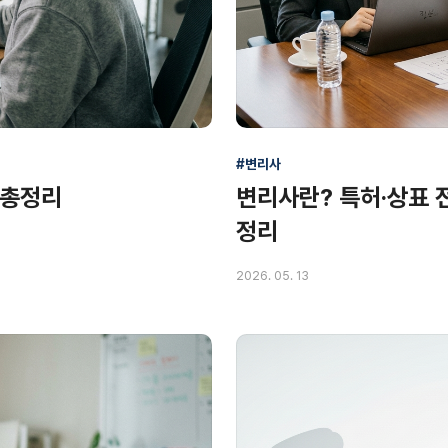
#변리사
 총정리
변리사란? 특허·상표 
정리
2026. 05. 13