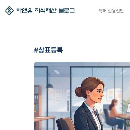
특허·실용신안
#상표등록