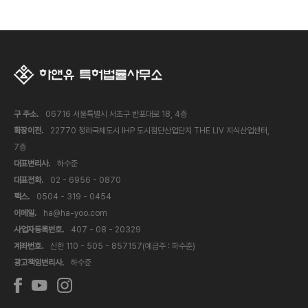
구 주소.
06716 서울특별시 서초구 반포대로 18, 4층
확장이전.
22770 청라국제도시 IHP 도시첨단산업단지 THE LIV 지식산업센터,
7층
대표변리사.
하수준
대표전화.
02 - 6956 - 0870
팩스.
0504 - 319 - 0454
이메일.
ha@ha-yoo.com
사업자등록번호.
407 - 08 - 20329
계좌번호.
신한 110 - 505 - 857157(예금주 : 하수준)
광고책임변리사.
하수준