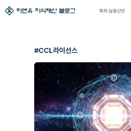
특허·실용신안
#CCL라이선스