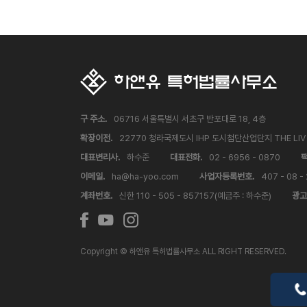
구 주소.
06716 서울특별시 서초구 반포대로 18, 4층
확장이전.
22770 청라국제도시 IHP 도시첨단산업단지 THE LI
대표변리사.
하수준
대표전화.
02 - 6956 - 0870
팩
이메일.
ha@ha-yoo.com
사업자등록번호.
407 - 08 -
계좌번호.
신한 110 - 505 - 857157(예금주 : 하수준)
광고
Copyright © 하앤유 특허법률사무소 ALL RIGHT RESERVED.