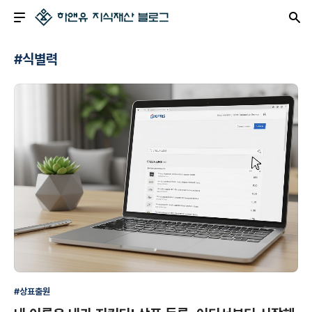
#식별력
#상표출원