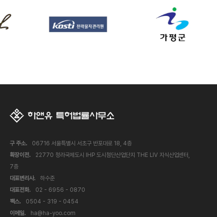
구 주소.
06716 서울특별시 서초구 반포대로 18, 4층
확장이전.
22770 청라국제도시 IHP 도시첨단산업단지 THE LIV 지식산업센터,
7층
대표변리사.
하수준
대표전화.
02 - 6956 - 0870
팩스.
0504 - 319 - 0454
이메일.
ha@ha-yoo.com