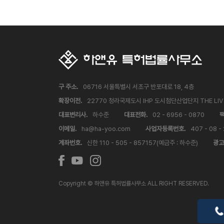
구 주소.
06716 서울특별시 서초구 반포대로 18, 4층
확장이전.
22770 청라국제도시 IHP 도시첨단산업단지 THE LI
대표변리사.
하수준
대표전화.
02 - 6956 - 0870
팩
이메일.
ha@ha-yoo.com
사업자등록번호.
407 - 08 -
계좌번호.
신한 110 - 505 - 857157(예금주 : 하수준)
광고
Copyright © 하앤유 특허법률사무소 ALL RIGHT RESERVED.