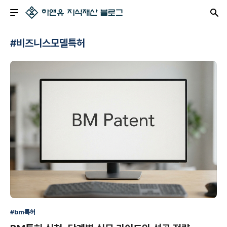
#비즈니스모델특허
#bm특허