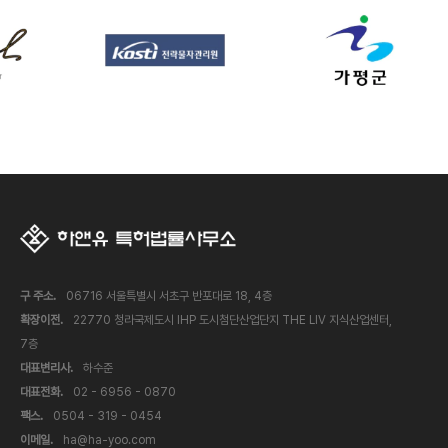
구 주소.
06716 서울특별시 서초구 반포대로 18, 4층
확장이전.
22770 청라국제도시 IHP 도시첨단산업단지 THE LIV 지식산업센터,
7층
대표변리사.
하수준
대표전화.
02 - 6956 - 0870
팩스.
0504 - 319 - 0454
이메일.
ha@ha-yoo.com