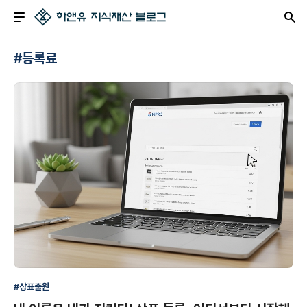
#등록료
#상표출원