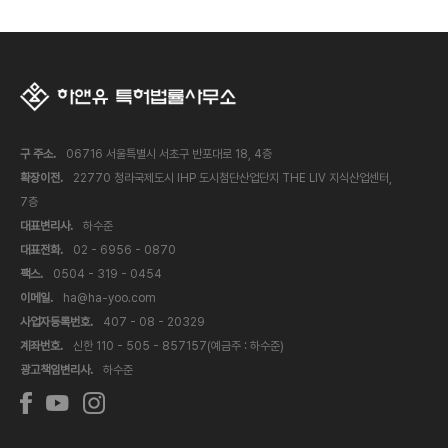
구 주소.
06716 서울특별시 서초구 반포대로 18, 4층
확장이전.
22770 청라국제도시 IHP 도시첨단산업단지 THE LIV 지식산업센터,
7층
대표변리사.
하수준
대표전화.
02 - 6956 - 0870
팩스.
0504 - 319 - 0454
이메일.
ha@ha-yoo.com
사업자등록번호.
407 - 08 - 20329
계좌번호.
신한 110 - 505 - 857157(예금주 : 하수준)
광고책임변리사.
하수준