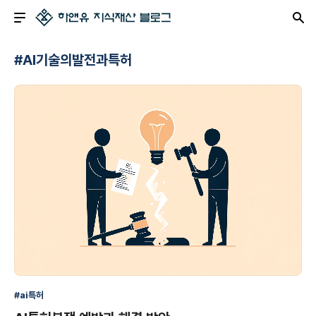
#AI기술의발전과특허
#ai특허