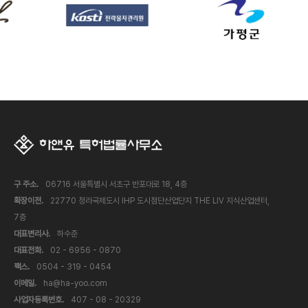
구 주소.
06716 서울특별시 서초구 반포대로 18, 4층
확장이전.
22770 청라국제도시 IHP 도시첨단산업단지 THE LIV 지식산업센터,
7층
대표변리사.
하수준
대표전화.
02 - 6956 - 0870
팩스.
0504 - 319 - 0454
이메일.
ha@ha-yoo.com
사업자등록번호.
407 - 08 - 20329