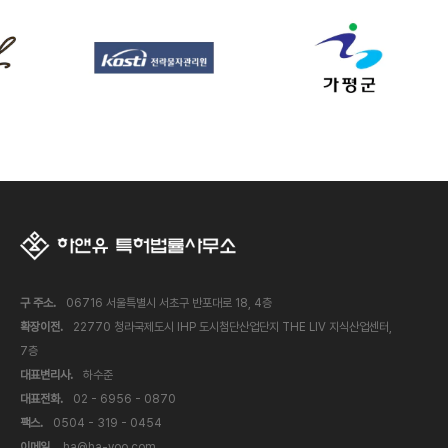
구 주소.
06716 서울특별시 서초구 반포대로 18, 4층
확장이전.
22770 청라국제도시 IHP 도시첨단산업단지 THE LIV 지식산업센터,
7층
대표변리사.
하수준
대표전화.
02 - 6956 - 0870
팩스.
0504 - 319 - 0454
이메일.
ha@ha-yoo.com