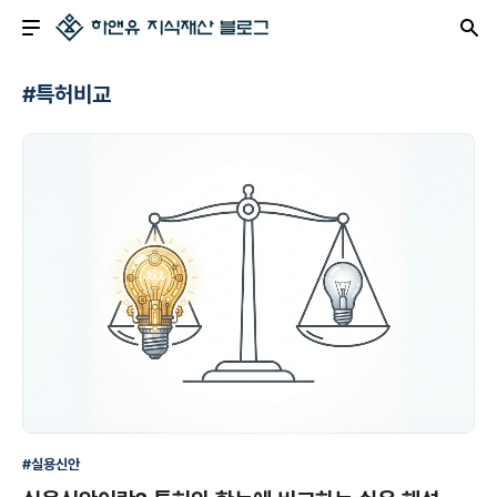
#특허비교
#실용신안