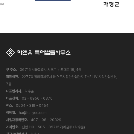
구 주소.
06716 서울특별시 서초구 반포대로 18, 4층
확장이전.
22770 청라국제도시 IHP 도시첨단산업단지 THE LIV 지식산업센터,
7층
대표변리사.
하수준
대표전화.
02 - 6956 - 0870
팩스.
0504 - 319 - 0454
이메일.
ha@ha-yoo.com
사업자등록번호.
407 - 08 - 20329
계좌번호.
신한 110 - 505 - 857157(예금주 : 하수준)