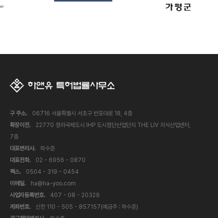
구 주소.
06716 서울특별시 서초구 반포대로 18, 4층
확장이전.
22770 청라국제도시 IHP 도시첨단산업단지 THE LIV 지식산업센터,
7층
대표변리사.
하수준
대표전화.
02 - 6956 - 0870
팩스.
0504 - 319 - 0454
이메일.
ha@ha-yoo.com
사업자등록번호.
407 - 08 - 20329
계좌번호.
신한 110 - 505 - 857157(예금주 : 하수준)