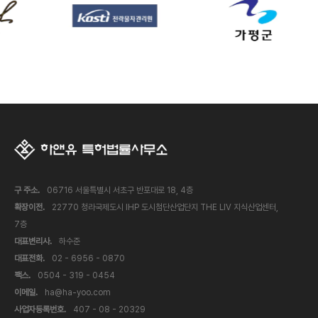
구 주소.
06716 서울특별시 서초구 반포대로 18, 4층
확장이전.
22770 청라국제도시 IHP 도시첨단산업단지 THE LIV 지식산업센터,
7층
대표변리사.
하수준
대표전화.
02 - 6956 - 0870
팩스.
0504 - 319 - 0454
이메일.
ha@ha-yoo.com
사업자등록번호.
407 - 08 - 20329