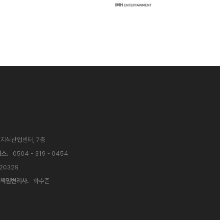
V 지식산업센터, 7층
스.
0504 - 319 - 0454
 20329
책임변리사.
하수준