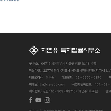
구 주소.
06716 서울특별시 서초구 반포대로 18, 4층
확장이전.
22770 청라국제도시 IHP 도시첨단산업단지 THE LI
대표변리사.
하수준
대표전화.
02 - 6956 - 0870
팩
이메일.
ha@ha-yoo.com
사업자등록번호.
407 - 08 -
계좌번호.
신한 110 - 505 - 857157(예금주 : 하수준)
광고