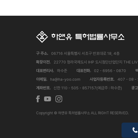
구 주소.
06716 서울특별시 서초구 반포대로 18, 4층
확장이전.
22770 청라국제도시 IHP 도시첨단산업단지 THE LI
대표변리사.
하수준
대표전화.
02 - 6956 - 0870
팩
이메일.
ha@ha-yoo.com
사업자등록번호.
407 - 08 -
계좌번호.
신한 110 - 505 - 857157(예금주 : 하수준)
광고
Copyright © 하앤유 특허법률사무소 ALL RIGHT RESERVED.