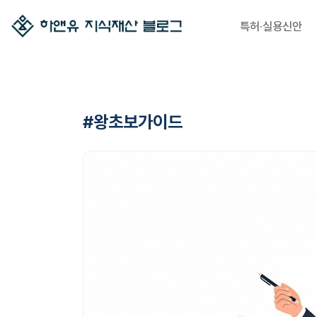
특허·실용신안
#왕초보가이드