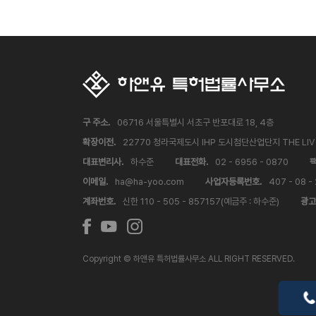
구 주소.
06716 서울특별시 서초구 반포대로 18, 4층
확장이전.
22770 청라국제도시 IHP 도시첨단산업단지 THE LI
대표변리사.
하수준
대표전화.
02 - 6956 - 0870
팩
이메일.
ha@ha-yoo.com
사업자등록번호.
407 - 08 -
계좌번호.
신한 110 - 505 - 857157(예금주 : 하수준)
광고
Copyright © 하앤유 특허법률사무소 ALL RIGHT RESERVED.