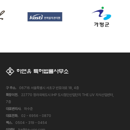
구 주소.
06716 서울특별시 서초구 반포대로 18, 4층
확장이전.
22770 청라국제도시 IHP 도시첨단산업단지 THE LIV 지식산업센터,
7층
대표변리사.
하수준
대표전화.
02 - 6956 - 0870
팩스.
0504 - 319 - 0454
이메일.
ha@ha-yoo.com