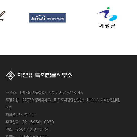
구 주소.
06716 서울특별시 서초구 반포대로 18, 4층
확장이전.
22770 청라국제도시 IHP 도시첨단산업단지 THE LIV 지식산업센터,
7층
대표변리사.
하수준
대표전화.
02 - 6956 - 0870
팩스.
0504 - 319 - 0454
이메일.
ha@ha-yoo.com