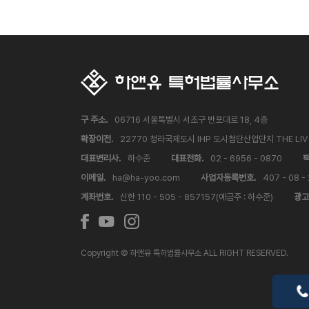
구 주소.
06716 서울특별시 서초구 반포대로 18, 4층
확장이전.
22770 청라국제도시 IHP 도시첨단산업단지 THE LI
대표변리사.
하수준
대표전화.
02 - 6956 - 0870
팩
이메일.
ha@ha-yoo.com
사업자등록번호.
407 - 08 -
계좌번호.
신한 110 - 505 - 857157(예금주 : 하수준)
광고
Copyright © 하앤유 특허법률사무소 ALL RIGHT RESERVED.