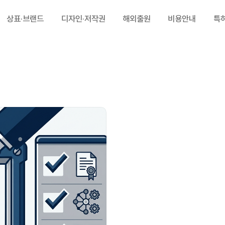
상표·브랜드
디자인·저작권
해외출원
비용안내
특