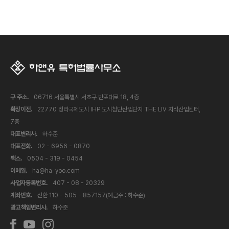
구 주소.
06716 서울특별시 서초구 반포대로 18, 4층
확장이전.
22770 청라국제도시 IHP 도시첨단산업단지 THE LIV 지식산업센터,
7층
대표변리사.
하수준
대표전화.
02 - 6956 - 0870
팩스.
0504 - 319 - 0454
이메일.
ha@ha-yoo.com
사업자등록번호.
407 - 08 - 20329
계좌번호.
신한 110 - 505 - 857157(예금주 : 하수준)
광고책임변리사.
하수준