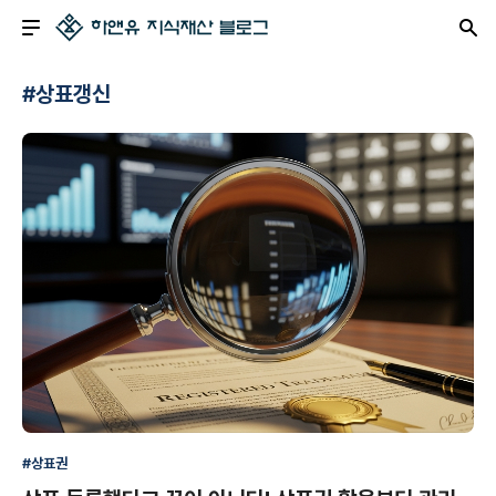
#상표갱신
#상표권