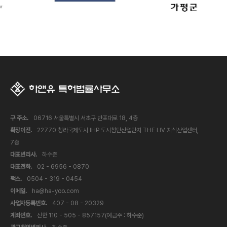
구 주소.
06716 서울특별시 서초구 반포대로 18, 4층
확장이전.
22770 청라국제도시 IHP 도시첨단산업단지 THE LIV 지식산업센터,
7층
대표변리사.
하수준
대표전화.
02 - 6956 - 0870
팩스.
0504 - 319 - 0454
이메일.
ha@ha-yoo.com
사업자등록번호.
407 - 08 - 20329
계좌번호.
신한 110 - 505 - 857157(예금주 : 하수준)