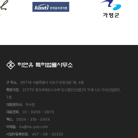
구 주소.
06716 서울특별시 서초구 반포대로 18, 4층
확장이전.
22770 청라국제도시 IHP 도시첨단산업단지 THE LIV 지식산업센터,
7층
대표변리사.
하수준
대표전화.
02 - 6956 - 0870
팩스.
0504 - 319 - 0454
이메일.
ha@ha-yoo.com
사업자등록번호.
407 - 08 - 20329