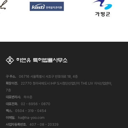
구 주소.
06716 서울특별시 서초구 반포대로 18, 4층
확장이전.
22770 청라국제도시 IHP 도시첨단산업단지 THE LIV 지식산업센터,
7층
대표변리사.
하수준
대표전화.
02 - 6956 - 0870
팩스.
0504 - 319 - 0454
이메일.
ha@ha-yoo.com
사업자등록번호.
407 - 08 - 20329