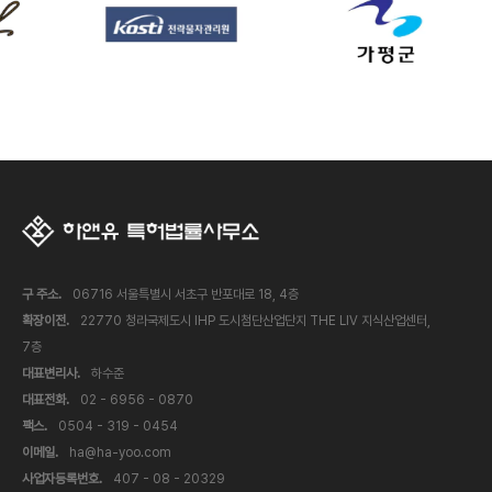
구 주소.
06716 서울특별시 서초구 반포대로 18, 4층
확장이전.
22770 청라국제도시 IHP 도시첨단산업단지 THE LIV 지식산업센터,
7층
대표변리사.
하수준
대표전화.
02 - 6956 - 0870
팩스.
0504 - 319 - 0454
이메일.
ha@ha-yoo.com
사업자등록번호.
407 - 08 - 20329