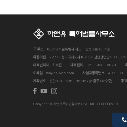
구 주소.
06716 서울특별시 서초구 반포대로 18, 4층
확장이전.
22770 청라국제도시 IHP 도시첨단산업단지 THE LI
대표변리사.
하수준
대표전화.
02 - 6956 - 0870
팩
이메일.
ha@ha-yoo.com
사업자등록번호.
407 - 08 -
계좌번호.
신한 110 - 505 - 857157(예금주 : 하수준)
광고
Copyright © 하앤유 특허법률사무소 ALL RIGHT RESERVED.