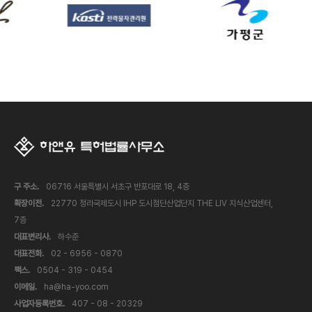
구 주소.
06716 서울특별시 서초구 반포대로 18, 4층
확장이전.
22770 청라국제도시 IHP 도시첨단산업단지 THE LIV 지식산업센터,
7층
대표변리사.
하수준
대표전화.
02 - 6956 - 0870
팩스.
0504 - 319 - 0454
이메일.
ha@ha-yoo.com
사업자등록번호.
407 - 08 - 20329