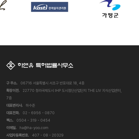
구 주소.
06716 서울특별시 서초구 반포대로 18, 4층
확장이전.
22770 청라국제도시 IHP 도시첨단산업단지 THE LIV 지식산업센터,
7층
대표변리사.
하수준
대표전화.
02 - 6956 - 0870
팩스.
0504 - 319 - 0454
이메일.
ha@ha-yoo.com
사업자등록번호.
407 - 08 - 20329