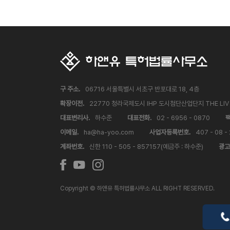
구 주소.
06716 서울특별시 서초구 반포대로 18, 4층
확장이전.
22770 청라국제도시 IHP 도시첨단산업단지 THE LI
대표변리사.
하수준
대표전화.
02 - 6956 - 0870
팩
이메일.
ha@ha-yoo.com
사업자등록번호.
407 - 08 -
계좌번호.
신한 110 - 505 - 857157(예금주 : 하수준)
광고
Copyright © 하앤유 특허법률사무소 ALL RIGHT RESERVED.