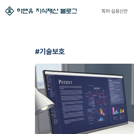
특허·실용신안
#기술보호