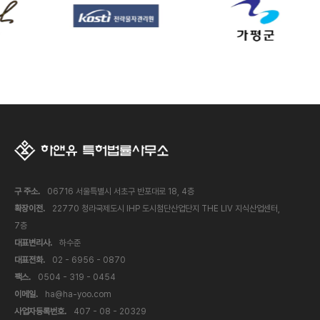
구 주소.
06716 서울특별시 서초구 반포대로 18, 4층
확장이전.
22770 청라국제도시 IHP 도시첨단산업단지 THE LIV 지식산업센터,
7층
대표변리사.
하수준
대표전화.
02 - 6956 - 0870
팩스.
0504 - 319 - 0454
이메일.
ha@ha-yoo.com
사업자등록번호.
407 - 08 - 20329