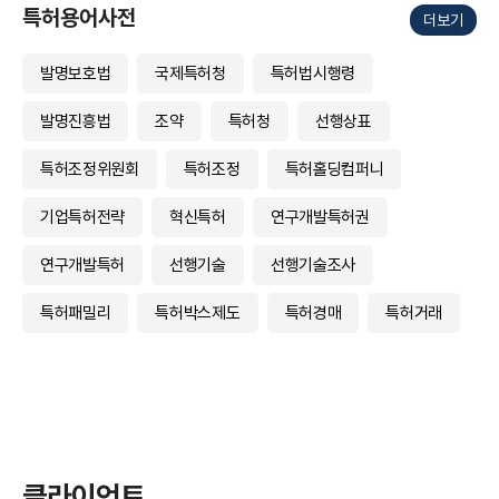
특허용어사전
더보기
발명보호법
국제특허청
특허법시행령
발명진흥법
조약
특허청
선행상표
특허조정위원회
특허조정
특허홀딩컴퍼니
기업특허전략
혁신특허
연구개발특허권
연구개발특허
선행기술
선행기술조사
특허패밀리
특허박스제도
특허경매
특허거래
클라이언트