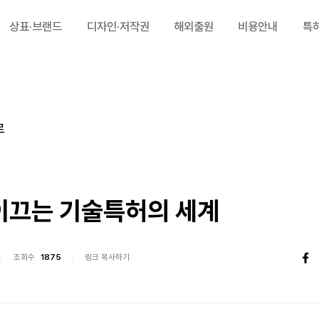
상표·브랜드
디자인·저작권
해외출원
비용안내
특
로
이끄는 기술특허의 세계
조회수
1875
링크 복사하기