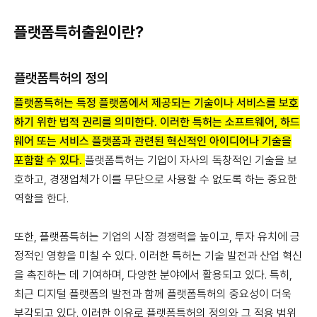
플랫폼특허출원이란?
플랫폼특허의 정의
플랫폼특허는 특정 플랫폼에서 제공되는 기술이나 서비스를 보호
하기 위한 법적 권리를 의미한다. 이러한 특허는 소프트웨어, 하드
웨어 또는 서비스 플랫폼과 관련된 혁신적인 아이디어나 기술을
포함할 수 있다.
플랫폼특허는 기업이 자사의 독창적인 기술을 보
호하고, 경쟁업체가 이를 무단으로 사용할 수 없도록 하는 중요한
역할을 한다.
또한, 플랫폼특허는 기업의 시장 경쟁력을 높이고, 투자 유치에 긍
정적인 영향을 미칠 수 있다. 이러한 특허는 기술 발전과 산업 혁신
을 촉진하는 데 기여하며, 다양한 분야에서 활용되고 있다. 특히,
최근 디지털 플랫폼의 발전과 함께 플랫폼특허의 중요성이 더욱
부각되고 있다. 이러한 이유로 플랫폼특허의 정의와 그 적용 범위