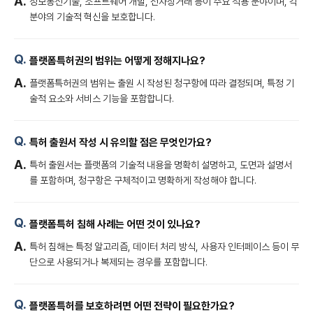
정보통신기술, 소프트웨어 개발, 전자상거래 등이 주요 적용 분야이며, 각
분야의 기술적 혁신을 보호합니다.
플랫폼특허권의 범위는 어떻게 정해지나요?
플랫폼특허권의 범위는 출원 시 작성된 청구항에 따라 결정되며, 특정 기
술적 요소와 서비스 기능을 포함합니다.
특허 출원서 작성 시 유의할 점은 무엇인가요?
특허 출원서는 플랫폼의 기술적 내용을 명확히 설명하고, 도면과 설명서
를 포함하며, 청구항은 구체적이고 명확하게 작성해야 합니다.
플랫폼특허 침해 사례는 어떤 것이 있나요?
특허 침해는 특정 알고리즘, 데이터 처리 방식, 사용자 인터페이스 등이 무
단으로 사용되거나 복제되는 경우를 포함합니다.
플랫폼특허를 보호하려면 어떤 전략이 필요한가요?