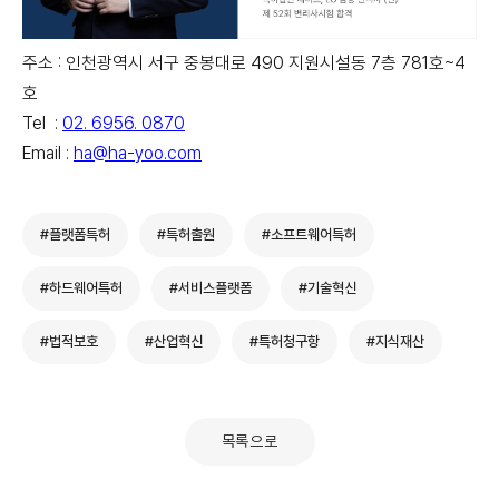
주소 : 인천광역시 서구 중봉대로 490 지원시설동 7층 781호~4
호
Tel :
02. 6956. 0870
Email :
ha@ha-yoo.com
#플랫폼특허
#특허출원
#소프트웨어특허
#하드웨어특허
#서비스플랫폼
#기술혁신
#법적보호
#산업혁신
#특허청구항
#지식재산
목록으로