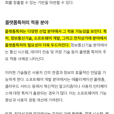
회를 창출할 수 있는 기반을 마련할 수 있다.
플랫폼특허의 적용 분야
플랫폼특허는 다양한 산업 분야에서 그 적용 가능성을 보인다. 특
히, 정보통신기술, 소프트웨어 개발, 그리고 전자상거래 분야에서
플랫폼특허의 필요성이 더욱 두드러진다.
정보통신기술 분야에서
는 통신 시스템, 데이터 전송 및 저장 기술 등이 플랫폼 특허의 주
요 적용 사례로 나타난다.
이러한 기술들은 사용자 간의 연결과 정보의 효율적인 전달을 가
능하게 한다. 소프트웨어 개발 분야에서는 애플리케이션 플랫폼,
클라우드 서비스 등에서 혁신적인 알고리즘이나 사용자 인터페이
스에 대한 특허가 출원되는 경우가 많다. 이는 소프트웨어의 기능
향상과 사용자 경험 개선에 기여한다.
또한, 전자상거래 분야에서는 온라인 거래 플랫폼, 결제 시스템, 물