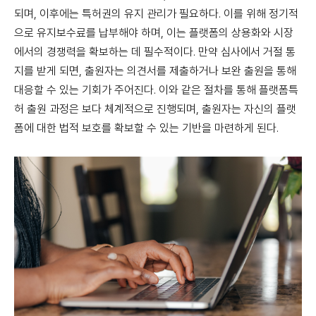
되며, 이후에는 특허권의 유지 관리가 필요하다. 이를 위해 정기적
으로 유지보수료를 납부해야 하며, 이는 플랫폼의 상용화와 시장
에서의 경쟁력을 확보하는 데 필수적이다. 만약 심사에서 거절 통
지를 받게 되면, 출원자는 의견서를 제출하거나 보완 출원을 통해
대응할 수 있는 기회가 주어진다. 이와 같은 절차를 통해 플랫폼특
허 출원 과정은 보다 체계적으로 진행되며, 출원자는 자신의 플랫
폼에 대한 법적 보호를 확보할 수 있는 기반을 마련하게 된다.