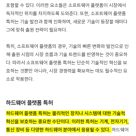
포함할 수 있다. 이러한 요소들은 소프트웨어 플랫폼이 시장에서
독자적인 위치를 차지하도록 도와준다. 또한, 소프트웨어 플랫폼
특허는 기술 발전과 함께 진화하며, 새로운 기술이 등장할 때마다
그에 맞춰 출원 전략이 필요하다.
특히, 소프트웨어 플랫폼의 경우, 기술의 빠른 변화와 발전으로 인
해 출원 시점의 시장 흐름과 기술 트렌드를 반영하는 것이 중요하
다. 따라서 소프트웨어 플랫폼 특허는 단순히 기술적인 혁신을 보
호하는 것뿐만 아니라, 시장 경쟁력을 확보하는 데도 필수적인 요
소로 작용한다.
하드웨어 플랫폼 특허
하드웨어 플랫폼 특허는 물리적인 장치나 시스템에 대한 기술적
혁신을 보호하는 중요한 수단이다. 이러한 특허는 기계, 전자기기,
통신 장비 등 다양한 하드웨어 분야에서 응용될 수 있다.
하드웨어