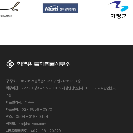
구 주소.
06716 서울특별시 서초구 반포대로 18, 4층
확장이전.
22770 청라국제도시 IHP 도시첨단산업단지 THE LIV 지식산업센터,
7층
대표변리사.
하수준
대표전화.
02 - 6956 - 0870
팩스.
0504 - 319 - 0454
이메일.
ha@ha-yoo.com
사업자등록번호.
407 - 08 - 20329