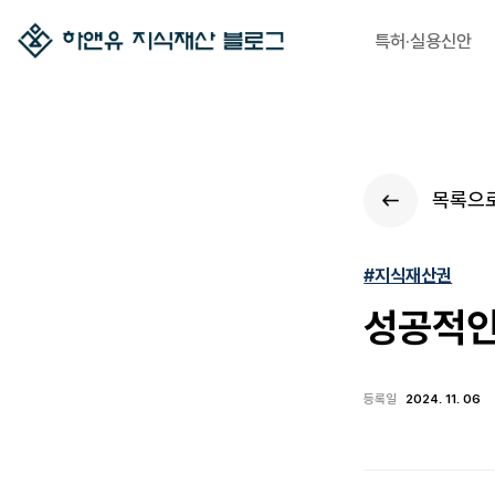
특허·실용신안
목록으
#지식재산권
성공적인
등록일
2024. 11. 06