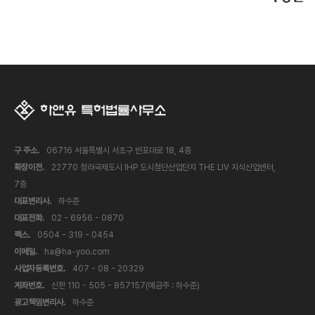
구 주소.
06716 서울특별시 서초구 반포대로 18, 4층
확장이전.
22770 청라국제도시 IHP 도시첨단산업단지 THE LIV 지식산업센터,
7층
대표변리사.
하수준
대표전화.
02 - 6956 - 0870
팩스.
0504 - 319 - 0454
이메일.
ha@ha-yoo.com
사업자등록번호.
407 - 08 - 20329
계좌번호.
신한 110 - 505 - 857157(예금주 : 하수준)
광고책임변리사.
하수준