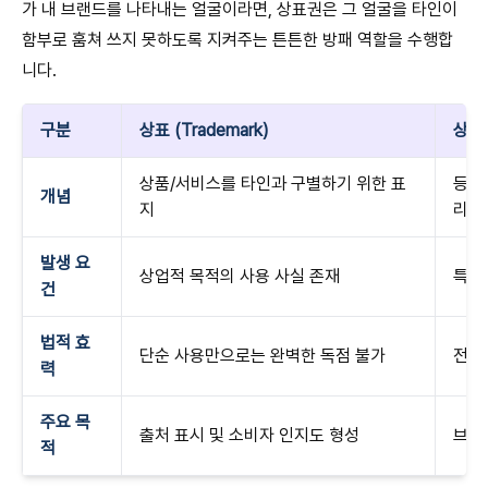
가 내 브랜드를 나타내는 얼굴이라면, 상표권은 그 얼굴을 타인이
함부로 훔쳐 쓰지 못하도록 지켜주는 튼튼한 방패 역할을 수행합
니다.
구분
상표 (Trademark)
상표권
상품/서비스를 타인과 구별하기 위한 표
등록
개념
지
리
발생 요
상업적 목적의 사용 사실 존재
특허
건
법적 효
단순 사용만으로는 완벽한 독점 불가
전국
력
주요 목
출처 표시 및 소비자 인지도 형성
브랜
적