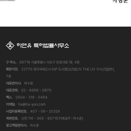
구 주소.
06716 서울특별시 서초구 반포대로 18, 4층
확장이전.
22770 청라국제도시 IHP 도시첨단산업단지 THE LIV 지식산업센터,
7층
대표변리사.
하수준
대표전화.
02 - 6956 - 0870
팩스.
0504 - 319 - 0454
이메일.
ha@ha-yoo.com
사업자등록번호.
407 - 08 - 20329
계좌번호.
신한 110 - 505 - 857157(예금주 : 하수준)
광고책임변리사.
하수준